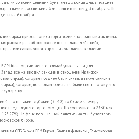
 сделки со всеми ценными бумагами до конца дня, а позднее
странными и российскими бумагами и в пятницу, 3 ноября. СПБ
дельник, 6 ноября.
нкций биржа приостановила торги всеми иностранными акциями.
ния рынка и разработки экстренного плана действий», —
ь практики санкционного права и комплаенса коллегии
GP Litigation, считает этот случай уникальным для
е Запад все же вводил санкции в отношении Иракской
ая биржа), которые позднее были сняты, а также санкции
иржи), которые, по словам юриста, не были сняты потому, что
государству.
ие было не таким глубоким (3–4%), то ближе к вечеру
ытию предыдущего торгового дня. По состоянию на 23:30 мск
3 (-23,27%). На фоне повышенной
волатильности
бумаг торги
Московской бирже.
 акциям СПБ Биржи
СПб Биржа , Банки и финансы , Гонконгская