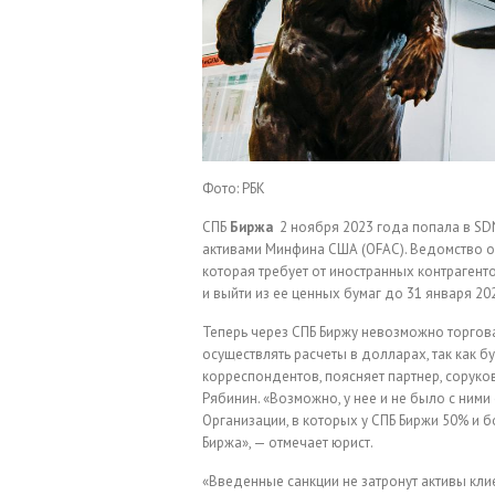
Фото: РБК
СПБ
Биржа
2 ноября 2023 года попала в SD
активами Минфина США (OFAC). Ведомство 
которая требует от иностранных контрагент
и выйти из ее ценных бумаг до 31 января 20
Теперь через СПБ Биржу невозможно торгова
осуществлять расчеты в долларах, так как б
корреспондентов, поясняет партнер, соруко
Рябинин. «Возможно, у нее и не было с ними
Организации, в которых у СПБ Биржи 50% и б
Биржа», — отмечает юрист.
«Введенные санкции не затронут активы клие