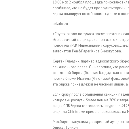
18:00 мск 2 ноября площадка приостановила
сообщила, что не будет проводить торги ино
Биржа планирует возобновить сделки в поне
adv.rbc.ru
«Спустя около получаса после введения са
Это разумный шаг, и сделан он для охлажде
пояснила «РБК Инвестициям» соруководител
адвокатов Pen&Paper Кира Винокурова.
Сергей Гландин, партнер адвокатского бюро B
санкционного права. Он напомнил, что ране
фондовой биржи (бывшая Багдадская фондов
против биржи Мьянмы (Янгонской фондовой б
эта биржа принадлежит не частным лицам, а 
Если сразу после объявления санкций паден
котировки рухнули более чем на 20% к закр
акции СПБ Биржи торговались на уровне ₽12
акциями СПБ Биржи приостанавливались на 
Мосбиржа запустила дискретный аукцион по
биржа , Гонконг