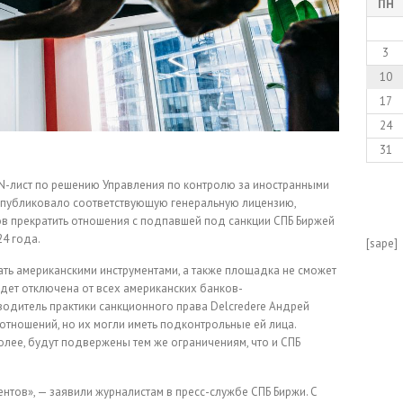
ПН
3
10
17
24
31
N-лист по решению Управления по контролю за иностранными
опубликовало соответствующую генеральную лицензию,
ов прекратить отношения с подпавшей под санкции СПБ Биржей
24 года.
[sape]
ть американскими инструментами, а также площадка не сможет
удет отключена от всех американских банков-
водитель практики санкционного права Delcredere Андрей
 отношений, но их могли иметь подконтрольные ей лица.
олее, будут подвержены тем же ограничениям, что и СПБ
нтов», — заявили журналистам в пресс-службе СПБ Биржи. С