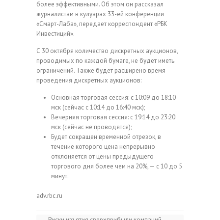
более эффективными. Об этом он рассказал
журналистам в кулуарах 33-ей конференции
«Смарт-Лаба», передает корреспондент «РБК
Инвестиций».
С 30 октября количество дискретных аукционов,
проводимых по каждой бумаге, не будет иметь
ограничений. Также будет расширено время
проведения дискретных аукционов:
Основная торговая сессия: с 10:09 до 18:10
мск (сейчас с 10:14 до 16:40 мск);
Вечерняя торговая сессия: с 19:14 до 23:20
мск (сейчас не проводятся);
Будет сокращен временной отрезок, в
течение которого цена непрерывно
отклоняется от цены предыдущего
торгового дня более чем на 20%, — с 10 до 5
минут.
adv.rbc.ru
←
Риски изъятия сверхприбыли компаний