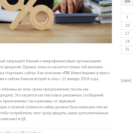
ПН
3
10
17
24
31
торый запрещает банкам и микрофинансовым организациям
о кредитам. Однако, пока он касается только той рекламы
а сторонних сайтах. Как пояснили «РБК Инвестициям» в пресс-
я к сайтам банков вступят в силу с 21 января 2024 года.
[sape]
 обязаны во всех своих предложениях писать как
кредиту. Это касается как текстовых рекламных сообщений,
х приложениях, так и рекламы со звуковым
ция о полной стоимости займа должна быть написана тем же
чтобы потребитель смог сразу увидеть, какие дополнительные
 отмечают в ЦБ.