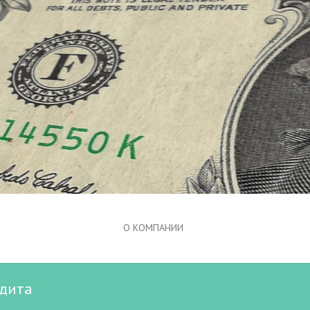
О КОМПАНИИ
едита