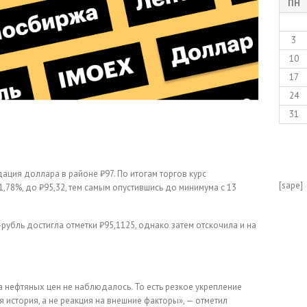
ПН
3
10
17
24
31
ация доллара в районе ₽97. По итогам торгов курс
[sape]
,78%, до ₽95,32, тем самым опустившись до минимума с 13
рубль достигла отметки ₽95,1125, однако затем отскочила и на
а нефтяных цен не наблюдалось. То есть резкое укрепление
 история, а не реакция на внешние факторы», — отметил