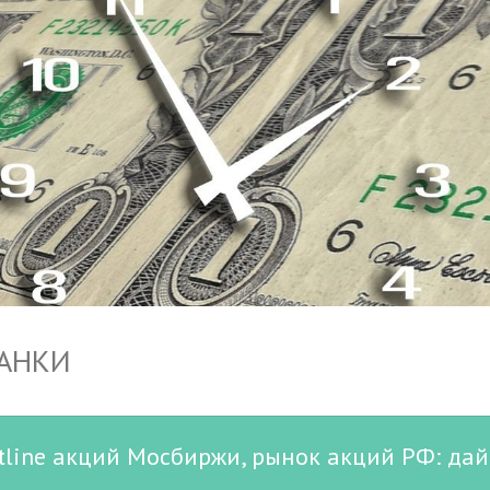
БАНКИ
ftline акций Мосбиржи, рынок акций РФ: да