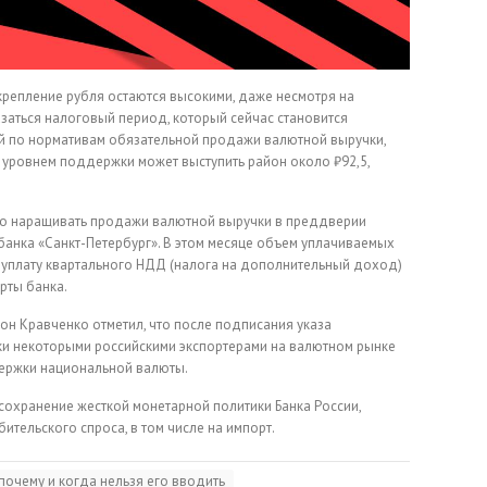
репление рубля остаются высокими, даже несмотря на
азаться налоговый период, который сейчас становится
й по нормативам обязательной продажи валютной выручки,
 уровнем поддержки может выступить район около ₽92,5,
но наращивать продажи валютной выручки в преддверии
банка «Санкт-Петербург». В этом месяце объем уплачиваемых
 уплату квартального НДД (налога на дополнительный доход)
рты банка.
он Кравченко отметил, что после подписания указа
и некоторыми российскими экспортерами на валютном рынке
ержки национальной валюты.
т сохранение жесткой монетарной политики Банка России,
ительского спроса, в том числе на импорт.
 почему и когда нельзя его вводить