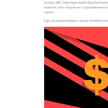
эксперт «БКС Мир инвестиций» Василий Карп
валютой, «что говорит не о существенном п
спрос».
Курс доллара впервые с конца сентября уп