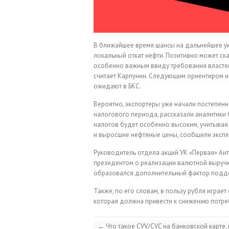
В ближайшее время шансы на дальнейшее ук
локальный откат нефти. Позитивно может ск
особенно важным ввиду требования власте
считает Карпунин. Следующим ориентиром и
ожидают в БКС.
Вероятно, экспортеры уже начали постепен
налогового периода, рассказали аналитики 
налогов будет особенно высоким, учитывая
и выросшие нефтяные цены, сообщили экспе
Руководитель отдела акций УК «Первая» Ант
президентом о реализации валютной выручк
образовался дополнительный фактор подд
Также, по его словам, в пользу рубля играе
которая должна привести к снижению потреб
←
Что такое CVV/CVC на банковской карте,