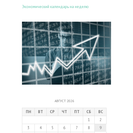
Экономический календарь на неделю
АВГУСТ 2026
ПН
ВТ
СР
ЧТ
ПТ
СБ
ВС
1
2
3
4
5
6
7
8
9