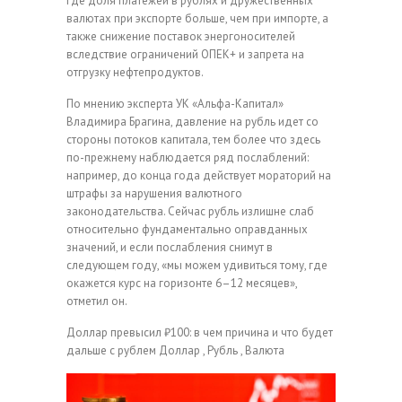
где доля платежей в рублях и дружественных
валютах при экспорте больше, чем при импорте, а
также снижение поставок энергоносителей
вследствие ограничений ОПЕК+ и запрета на
отгрузку нефтепродуктов.
По мнению эксперта УК «Альфа-Капитал»
Владимира Брагина, давление на рубль идет со
стороны потоков капитала, тем более что здесь
по-прежнему наблюдается ряд послаблений:
например, до конца года действует мораторий на
штрафы за нарушения валютного
законодательства. Сейчас рубль излишне слаб
относительно фундаментально оправданных
значений, и если послабления снимут в
следующем году, «мы можем удивиться тому, где
окажется курс на горизонте 6–12 месяцев»,
отметил он.
Доллар превысил ₽100: в чем причина и что будет
дальше с рублем
Доллар , Рубль , Валюта