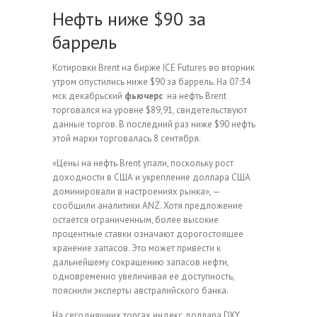
Нефть ниже $90 за
баррель
Котировки Brent на бирже ICE Futures во вторник
утром опустились ниже $90 за баррель. На 07:34
мск декабрьский
фьючерс
на нефть Brent
торговался на уровне $89,91, свидетельствуют
данные торгов. В последний раз ниже $90 нефть
этой марки торговалась 8 сентября.
«Цены на нефть Brent упали, поскольку рост
доходности в США и укрепление доллара США
доминировали в настроениях рынка», —
сообщили аналитики ANZ. Хотя предложение
остается ограниченным, более высокие
процентные ставки означают дорогостоящее
хранение запасов. Это может привести к
дальнейшему сокращению запасов нефти,
одновременно увеличивая ее доступность,
пояснили эксперты австралийского банка.
На сегодняшних торгах индекс доллара DXY