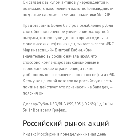
Он связан с выкупом активов у нерезидентов и,
возможно, с накоплением валютной
ликвидности
под такие сделки», — считают аналитики SberCIB.
Предотвратить более быстрое ослабление рубля
способно постепенное увеличение экспортной
выручки, которое уже должно происходить на
фоне высоких нефтяных цен, считает эксперт «БКС
Мир инвестиций» Дмитрий Бабин. «Они
значительно выросли с начала июля, что
способно компенсировать санкционные и
геополитические ограничения, а также
добровольное сокращение поставок нефти из РФ.
К тому же ценовой потолок на российскую нефть
почти не действует, что признают и на Западе», —
пояснил он.
Доллар/Рубль
USD/RUB
₽99,503
(-0,26%)
1д
1н
1м
3м
1г
Все время
График…
Российский рынок акций
Индекс Мосбиржи в понедельник начал день