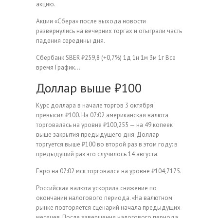
акцию.
Акции «Сбера» после выхода новости
развернулись на вечерних торгах и отыграли часть
падения середины дня.
Сбербанк
SBER
₽259,8
(+0,7%)
1д
1н
1м
3м
1г
Все
время
График…
Доллар выше ₽100
Курс доллара в начале торгов 3 октября
превысил ₽100. На 07:02 американская валюта
торговалась на уровне ₽100,255 — на 49 копеек
выше закрытия предыдущего дня. Доллар
торгуется выше ₽100 во второй раз в этом году: в
предыдущий раз это случилось 14 августа.
Евро на 07:02 мск торговался на уровне ₽104,7175.
Российская валюта ускорила снижение по
окончании налогового периода. «На валютном
рынке повторяется сценарий начала предыдущих
месяцев. После завершения налогового периода