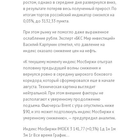
ростом, однако в середине дня развернулся вниз,
в результате потеряв весь полученный прирост. По
итогам торгов российский индикатор снизился на
0,03%, до 3132,33 пункта.
При этом рынку не помогло даже выраженное
ослабление рубля. Эксперт «БКС Мир инвестиций»
Василий Карпунин отметил, что давление на
индекс оказало снижение цен на нефть.
«К текущему моменту индекс Мосбиржи отыграл
половину предыдущей волны снижения и
вернулся ровно в середину широкого бокового
коридора, который сформировался еще в начале
августа. Техническая картина выглядит
нейтральной. При этом внешние факторы не
располагают к уверенному продолжению
подъема. Фьючерсы Brent с утра опустились ниже
$90, и это может подтолкнуть индекс Мосбиржи к
умеренному снижению», — предупредил аналитик.
Индекс МосБиржи
IMOEX
3 141,77
(+0,3%)
1д
1н
1м
3м
1г
Все время
График…