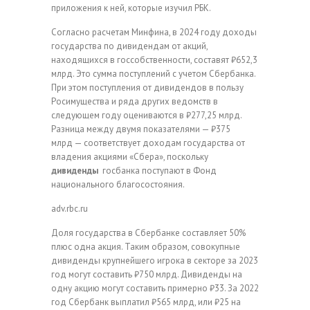
приложения к ней, которые изучил РБК.
Согласно расчетам Минфина, в 2024 году доходы
государства по дивидендам от акций,
находящихся в госсобственности, составят ₽652,3
млрд. Это сумма поступлений с учетом Сбербанка.
При этом поступления от дивидендов в пользу
Росимущества и ряда других ведомств в
следующем году оцениваются в ₽277,25 млрд.
Разница между двумя показателями — ₽375
млрд — соответствует доходам государства от
владения акциями «Сбера», поскольку
дивиденды
госбанка поступают в Фонд
национального благосостояния.
adv.rbc.ru
Доля государства в Сбербанке составляет 50%
плюс одна акция. Таким образом, совокупные
дивиденды крупнейшего игрока в секторе за 2023
год могут составить ₽750 млрд. Дивиденды на
одну акцию могут составить примерно ₽33. За 2022
год Сбербанк выплатил ₽565 млрд, или ₽25 на