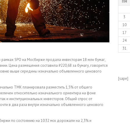
ПН
3
10
17
24
31
в рамках SPO на Мосбирже продала инвесторам 18 млн бумаг,
нии. Цена размещения составила ₽220,68 за бумагу, говорится
уровню выше середины изначально объявленного ценового
[sape]
начально ТМК планировала разместить 1,5% от общего
увеличен относительно изначального ориентира на фоне
 так и институциональных инвесторов. Общий спрос от
чти в два раза внутри изначально объявленного ценового
иржи по состоянию на 10:32 мск дорожали на 2,3% и