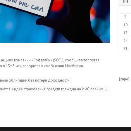
ПН
3
10
17
24
31
акциям компании «Софтлайн» (SOFL), сообщила торговая
 в 13:45 мск, говорится в сообщении Мосбиржи.
[sape]
одные облигации без потери доходности
рнется к идее страхования средств граждан на ИИС осенью
→