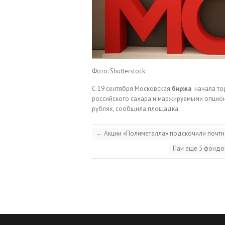
Фото: Shutterstock
С 19 сентября Московская
биржа
начала то
российского сахара и маржируемыми опциона
рублях, сообщила площадка.
←
Акции «Полиметалла» подскочили почти
Паи еще 5 фондо