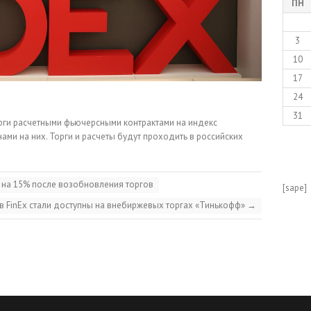
ПН
3
10
17
24
31
рги расчетными фьючерсными контрактами на индекс
ми на них. Торги и расчеты будут проходить в российских
 на 15% после возобновления торгов
[sape]
в FinEx стали доступны на внебиржевых торгах «Тинькофф»
→