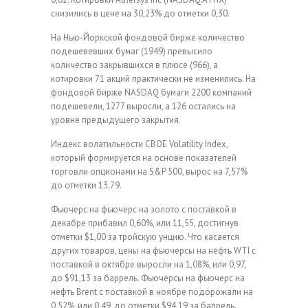
снизились в цене на 30,23% до отметки 0,30.
На Нью-Йоркской фондовой бирже количество
подешевевших бумаг (1949) превысило
количество закрывшихся в плюсе (966), а
котировки 71 акций практически не изменились. На
фондовой бирже NASDAQ бумаги 2200 компаний
подешевели, 1277 выросли, a 126 остались на
уровне предыдущего закрытия.
Индекс волатильности CBOE Volatility Index,
который формируется на основе показателей
торговли опционами на S&P 500, вырос на 7,57%
до отметки 13.79.
Фьючерс на фьючерс на золото с поставкой в
декабре прибавил 0,60%, или 11,55, достигнув
отметки $1,00 за тройскую унцию. Что касается
других товаров, цены на фьючерсы на нефть WTI с
поставкой в октябре выросли на 1,08%, или 0,97,
до $91,13 за баррель. Фьючерсы на фьючерс на
нефть Brent с поставкой в ноябре подорожали на
0,52%, или 0,49, до отметки $94,19 за баррель.