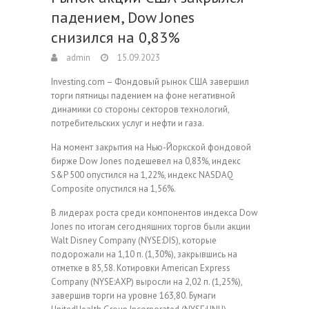
падением, Dow Jones
снизился на 0,83%
admin
15.09.2023
Investing.com – Фондовый рынок США завершил
торги пятницы падением на фоне негативной
динамики со стороны секторов технологий,
потребительских услуг и нефти и газа.
На момент закрытия на Нью-Йоркской фондовой
бирже Dow Jones подешевел на 0,83%, индекс
S&P 500 опустился на 1,22%, индекс NASDAQ
Composite опустился на 1,56%.
В лидерах роста среди компонентов индекса Dow
Jones по итогам сегодняшних торгов были акции
Walt Disney Company (NYSE:DIS), которые
подорожали на 1,10 п. (1,30%), закрывшись на
отметке в 85,58. Котировки American Express
Company (NYSE:AXP) выросли на 2,02 п. (1,25%),
завершив торги на уровне 163,80. Бумаги