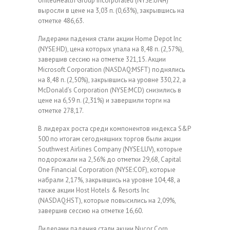
UnitedHealth Group Incorporated (NYSE:UNH)
выросли в цене на 3,03 п. (0,63%), закрывшись на
отметке 486,63.
Лидерами падения стали акции Home Depot Inc
(NYSE:HD), цена которых упала на 8,48 п. (2,57%),
завершив сессию на отметке 321,15. Акции
Microsoft Corporation (NASDAQ:MSFT) поднялись
на 8,48 п. (2,50%), закрывшись на уровне 330,22, а
McDonald’s Corporation (NYSE:MCD) снизились в
цене на 6,59 п. (2,31%) и завершили торги на
отметке 278,17.
В лидерах роста среди компонентов индекса S&P
500 по итогам сегодняшних торгов были акции
Southwest Airlines Company (NYSE:LUV), которые
подорожали на 2,56% до отметки 29,68, Capital
One Financial Corporation (NYSE:COF), которые
набрали 2,17%, закрывшись на уровне 104,48, а
также акции Host Hotels & Resorts Inc
(NASDAQ:HST), которые повысились на 2,09%,
завершив сессию на отметке 16,60.
Лидерами падения стали акции Nucor Corp