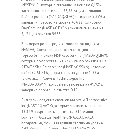
(NYSE:NUE), которые снизились в цене на 6,13%,
закрывшись на отметке 155,38. Акции компании
KLA Corporation (NASDAQ:KLAC) потеряли 5,35% и
завершили сессию на уровне 454,22. Котировки
DexCom Inc (NASDAQ:DXCM) снизились в цене на
5,12% до отметки 96,35.
В лидерах роста среди компонентов индекса
NASDAQ Composite по итогам сегодняшних
торгов были акции MSP Recovery Inc (NASDAQ:LIFW),
которые подорожали на 237,52% до отметки 0,19,
STRATA Skin Sciences Inc (NASDAQ:SSKN), которые
набрали 61,81%, закрывшись на уровне 1,00, а
также акции Aerwins Technologies Inc
(NASDAQ:AWIN), которые повысились на 49,92%,
завершив сессию на отметке 0,19.
Лидерами падения стали акции Avalo Therapeutics
Inc (NASDAQ:AVTX), которые снизились в цене на
38,37%, закрывшись на отметке 0,13. Акции
компании Axcella Health Inc (NASDAQ:AXLA)
потеряли 38,23% и завершили сессию на уровне
0,62. Котировки Athersys Inc (NASDAQ:ATHX)