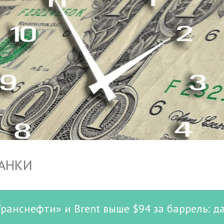
БАНКИ
Транснефти» и Brent выше $94 за баррель: д