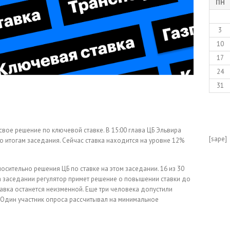
ПН
3
10
17
24
31
 свое решение по ключевой ставке. В 15:00 глава ЦБ Эльвира
[sape]
 итогам заседания. Сейчас ставка находится на уровне 12%
осительно решения ЦБ по ставке на этом заседании. 16 из 30
на заседании регулятор примет решение о повышении ставки до
тавка останется неизменной. Еще три человека допустили
Один участник опроса рассчитывал на минимальное