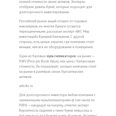
полной стоимости своих активов. Эксперты
отобрали девять бумаг, которые подходят для
долгосрочного инвестирования.
Российский рынок акций отошел от годовых
максимумов, но многие бумаги остаются
переоцененными, рассказал эксперт «БКС Мир
инвестиций» Валерий Емельянов. С другой
стороны, есть целые отрасли, где компании стоят
меньше, чем все их оборудование и помещения.
Один из базовых
мультипликаторов
на рынке —
P/BV (Price per Book Value), или цена / балансовая
стоимость. Он показывает, сколько компания стоит
на рынке в размерах своих бухгалтерских
активов.
adv.rbc.ru
Для долгосрочного инвестора любая компания с
заниженными мультипликаторами (в том числе по
P/BV) — кандидат на покупку, отметил эксперт.
Вероятность падения у таких бумаг невысока, а
вот отрыв от дна бывает очень быстрым. Эксперты