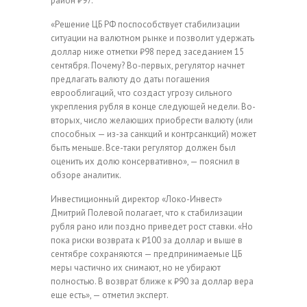
район ₽97.
«Решение ЦБ РФ поспособствует стабилизации
ситуации на валютном рынке и позволит удержать
доллар ниже отметки ₽98 перед заседанием 15
сентября. Почему? Во-первых, регулятор начнет
предлагать валюту до даты погашения
еврооблигаций, что создаст угрозу сильного
укрепления рубля в конце следующей недели. Во-
вторых, число желающих приобрести валюту (или
способных — из-за санкций и контрсанкций) может
быть меньше. Все-таки регулятор должен был
оценить их долю консервативно», — пояснил в
обзоре аналитик.
Инвестиционный директор «Локо-Инвест»
Дмитрий Полевой полагает, что к стабилизации
рубля рано или поздно приведет рост ставки. «Но
пока риски возврата к ₽100 за доллар и выше в
сентябре сохраняются — предпринимаемые ЦБ
меры частично их снимают, но не убирают
полностью. В возврат ближе к ₽90 за доллар вера
еще есть», — отметил эксперт.