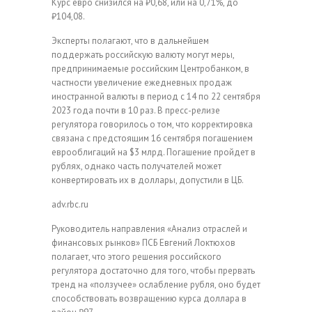
Курс евро снизился на ₽0,68, или на 0,71%, до
₽104,08.
Эксперты полагают, что в дальнейшем
поддержать российскую валюту могут меры,
предпринимаемые российским Центробанком, в
частности увеличение ежедневных продаж
иностранной валюты в период с 14 по 22 сентября
2023 года почти в 10 раз. В пресс-релизе
регулятора говорилось о том, что корректировка
связана с предстоящим 16 сентября погашением
еврооблигаций на $3 млрд. Погашение пройдет в
рублях, однако часть получателей может
конвертировать их в доллары, допустили в ЦБ.
adv.rbc.ru
Руководитель направления «Анализ отраслей и
финансовых рынков» ПСБ Евгений Локтюхов
полагает, что этого решения российского
регулятора достаточно для того, чтобы прервать
тренд на «ползучее» ослабление рубля, оно будет
способствовать возвращению курса доллара в