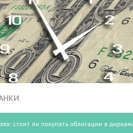
БАНКИ
блях: стоит ли покупать облигации в дирхам