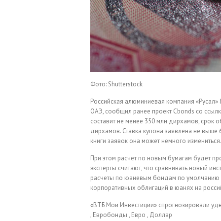
Фото: Shutterstock
Российская алюминиевая компания «Русал» 8
ОАЭ, сообщил ранее проект Cbonds со ссыл
составит не менее 350 млн дирхамов, срок 
дирхамов. Ставка купона заявлена не выше
книги заявок она может немного измениться
При этом расчет по новым бумагам будет п
эксперты считают, что сравнивать новый ин
расчеты по юаневым бондам по умолчанию 
корпоративных облигаций в юанях на россий
«ВТБ Мои Инвестиции» спрогнозировали у
, Евробонды , Евро , Доллар