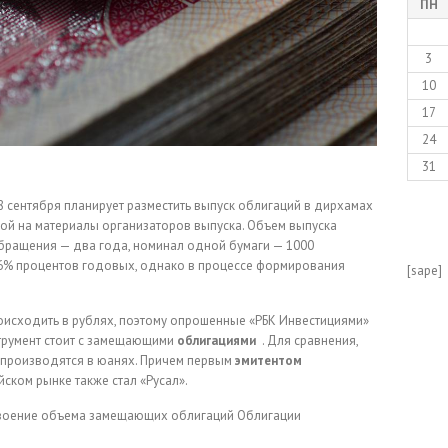
ПН
3
10
17
24
31
 сентября планирует разместить выпуск облигаций в дирхамах
кой на материалы организаторов выпуска. Объем выпуска
обращения — два года, номинал одной бумаги — 1000
 6% процентов годовых, однако в процессе формирования
[sape]
.
роисходить в рублях, поэтому опрошенные «РБК Инвестициями»
струмент стоит с замещающими
облигациями
. Для сравнения,
производятся в юанях. Причем первым
эмитентом
ском рынке также стал «Русал».
двоение объема замещающих облигаций
Облигации