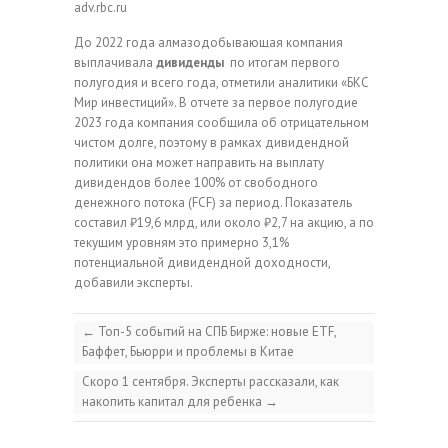
adv.rbc.ru
До 2022 года алмазодобывающая компания
выплачивала
дивиденды
по итогам первого
полугодия и всего года, отметили аналитики «БКС
Мир инвестиций». В отчете за первое полугодие
2023 года компания сообщила об отрицательном
чистом долге, поэтому в рамках дивидендной
политики она может направить на выплату
дивидендов более 100% от свободного
денежного потока (FCF) за период. Показатель
составил ₽19,6 млрд, или около ₽2,7 на акцию, а по
текущим уровням это примерно 3,1%
потенциальной дивидендной доходности,
добавили эксперты.
←
Топ-5 событий на СПБ Бирже: новые ETF,
Баффет, Бьюрри и проблемы в Китае
Скоро 1 сентября. Эксперты рассказали, как
накопить капитал для ребенка
→