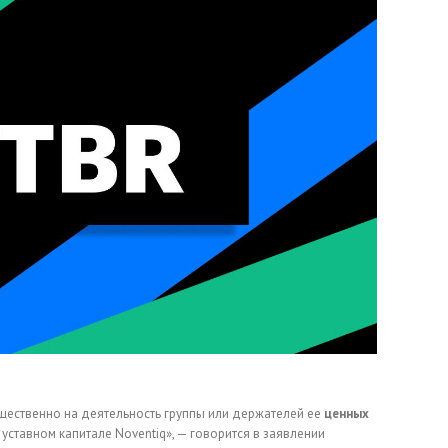
щественно на деятельность группы или держателей ее
ценных
 уставном капитале Noventiq», — говорится в заявлении