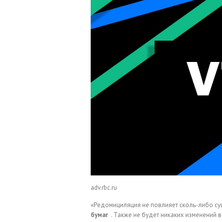
adv.rbc.ru
«Редомициляция не повлияет сколь-либо су
бумаг
. Также не будет никаких изменений в