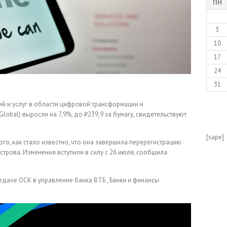
ПН
3
10
17
24
31
й и услуг в области цифровой трансформации и
Global) выросли на 7,9%, до ₽239,9 за бумагу, свидетельствуют
[sape]
ого, как стало известно, что она завершила перерегистрацию
трова. Изменения вступили в силу с 26 июля, сообщила
редаче ОСК в управление банка
ВТБ , Банки и финансы