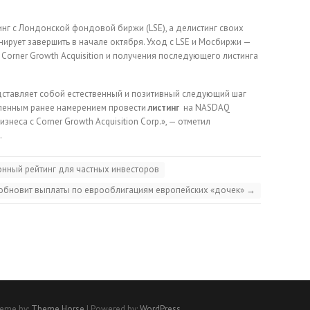
нг с Лондонской фондовой биржи (LSE), а делистинг своих
ирует завершить в начале октября. Уход с LSE и Мосбиржи —
 Corner Growth Acquisition и получения последующего листинга
ставляет собой естественный и позитивный следующий шаг
явленным ранее намерением провести
листинг
на NASDAQ
еса с Corner Growth Acquisition Corp.», — отметил
.
нный рейтинг для частных инвесторов
обновит выплаты по еврооблигациям европейских «дочек»
→
eme by:
Theme Horse
| Powered by:
WordPress