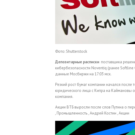
Фото: Shutterstock
Депозитарные расписки
поставщика решени
кибербезопасности Noventiq (ранее Softline 
данные Мосбиржи на 17:03 мск.
Резкий рост бумаг компании начался после т
юридического лица с Кипра на Каймановы ос
компания.
Акции ВТБ выросли после слов Путина о пе
, Промышленность , Андрей Костин , Акции