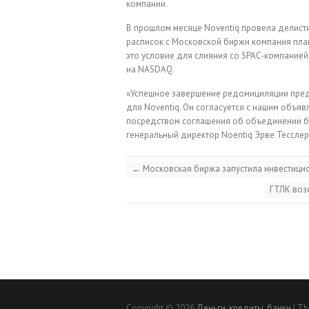
компании.
В прошлом месяце Noventiq провела делисти
расписок с Московской биржи компания план
это условие для слияния со SPAC-компанией
на NASDAQ.
«Успешное завершение редомициляции пред
для Noventiq. Он согласуется с нашим объ
посредством соглашения об объединении бизн
генеральный директор Noentiq Эрве Тесслер
←
Московская биржа запустила инвестицио
ГТЛК воз
Copyright © 2026
Деньги, кредиты, банки
| Th