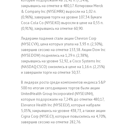
которые подорожали на 32,42 п. (7,24%),
закрывшись на отметке в 480,17. Котировки Merck
& Company Inc (NYSE:MRK) выросли на 1,02 п.
(0,96%), завершив торги на уровне 107,34. Бумаги
Coca-Cola Co (NYSE:KO) выросли в цене на 0,55 п.
(0,91%), закрывшись на отметке 60,90.
Лидерами падения стали акции Chevron Corp
(NYSE:CVX), цена которых упала на 3,93 п. (2,50%),
завершив сессию на отметке 153,58. Акции Dow Inc
(NYSE:DOW) поднялись на 1,29 п. (2,38%),
закрывшись на уровне 52,92, а Cisco Systems Inc
(NASDAQ:CSCO) снизились в цене на 1,16 п. (2,25%)
и завершили торги на отметке 50,37.
В лидерах роста среди компонентов индекса S&P
500 по итогам сегодняшних торгов были акции
UnitedHealth Group Incorporated (NYSE:UNH),
которые подорожали на 7,24% до отметки 480,17,
Elevance Health Inc (NYSE:ELV), которые набрали
5,05%, закрывшись на уровне 438,73, а также акции
Cigna Corp (NYSE:CI), которые повысились на 4,70%,
завершив сессию на отметке 282,76.