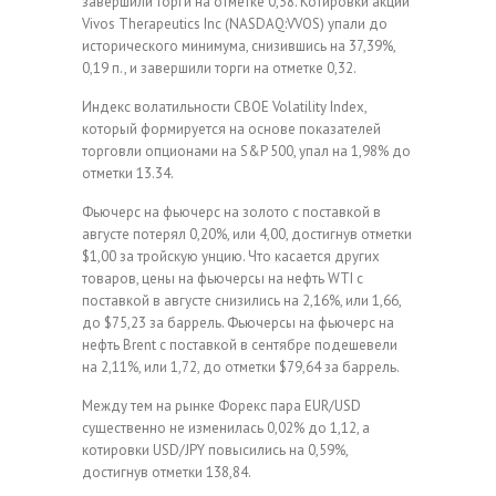
завершили торги на отметке 0,38. Котировки акций
Vivos Therapeutics Inc (NASDAQ:VVOS) упали до
исторического минимума, снизившись на 37,39%,
0,19 п., и завершили торги на отметке 0,32.
Индекс волатильности CBOE Volatility Index,
который формируется на основе показателей
торговли опционами на S&P 500, упал на 1,98% до
отметки 13.34.
Фьючерс на фьючерс на золото с поставкой в
августе потерял 0,20%, или 4,00, достигнув отметки
$1,00 за тройскую унцию. Что касается других
товаров, цены на фьючерсы на нефть WTI с
поставкой в августе снизились на 2,16%, или 1,66,
до $75,23 за баррель. Фьючерсы на фьючерс на
нефть Brent с поставкой в сентябре подешевели
на 2,11%, или 1,72, до отметки $79,64 за баррель.
Между тем на рынке Форекс пара EUR/USD
существенно не изменилась 0,02% до 1,12, а
котировки USD/JPY повысились на 0,59%,
достигнув отметки 138,84.