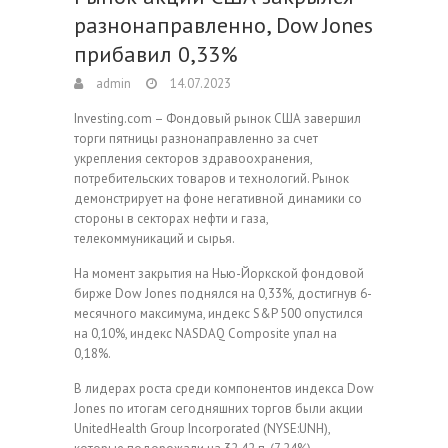
разнонаправленно, Dow Jones
прибавил 0,33%
admin
14.07.2023
Investing.com – Фондовый рынок США завершил
торги пятницы разнонаправленно за счет
укрепления секторов здравоохранения,
потребительских товаров и технологий. Рынок
демонстрирует на фоне негативной динамики со
стороны в секторах нефти и газа,
телекоммуникаций и сырья.
На момент закрытия на Нью-Йоркской фондовой
бирже Dow Jones поднялся на 0,33%, достигнув 6-
месячного максимума, индекс S&P 500 опустился
на 0,10%, индекс NASDAQ Composite упал на
0,18%.
В лидерах роста среди компонентов индекса Dow
Jones по итогам сегодняшних торгов были акции
UnitedHealth Group Incorporated (NYSE:UNH),