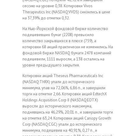
сессию на уровне 0,38. Котировки Vivos
Therapeutics Inc (NASDAQ:VVOS) снизились в цене
на 37,39% до отметки 0,32.
На Нью-Йоркской фондовой бирже количество
подешевевших бумаг (2208) превысило
количество закрывшихся в плюсе (759), а
котировки 68 акций практически не изменились. На
фондовой бирже NASDAQ бумаги 2478 компаний
подешевели, 1111 выросли, a 138 остались на
уровне предыдущего закрытия.
Котировки акций Theseus Pharmaceuticals Inc
(NASDAQ:THRX) упали до исторического
минимума, упав на 72,06%, 6,86 п., и завершили
торги на отметке 2,66. Котировки акций EdtechX
Holdings Acquisition Corp II (NASDAQ:EDTX)
выросли до исторического максимума,
поднявшись на 46,29%, 20,01 п., и завершили торги
на отметке 63,24. Котировки акций Canopy Growth
Corp (NASDAQ:CGC) упали до исторического
минимума, подешевев на 40,91%, 0,27 п., и