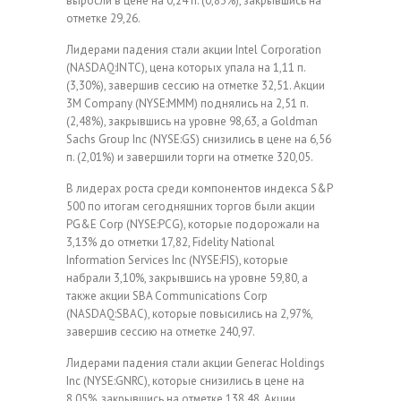
выросли в цене на 0,24 п. (0,83%), закрывшись на
отметке 29,26.
Лидерами падения стали акции Intel Corporation
(NASDAQ:INTC), цена которых упала на 1,11 п.
(3,30%), завершив сессию на отметке 32,51. Акции
3M Company (NYSE:MMM) поднялись на 2,51 п.
(2,48%), закрывшись на уровне 98,63, а Goldman
Sachs Group Inc (NYSE:GS) снизились в цене на 6,56
п. (2,01%) и завершили торги на отметке 320,05.
В лидерах роста среди компонентов индекса S&P
500 по итогам сегодняшних торгов были акции
PG&E Corp (NYSE:PCG), которые подорожали на
3,13% до отметки 17,82, Fidelity National
Information Services Inc (NYSE:FIS), которые
набрали 3,10%, закрывшись на уровне 59,80, а
также акции SBA Communications Corp
(NASDAQ:SBAC), которые повысились на 2,97%,
завершив сессию на отметке 240,97.
Лидерами падения стали акции Generac Holdings
Inc (NYSE:GNRC), которые снизились в цене на
8,05%, закрывшись на отметке 138,48. Акции