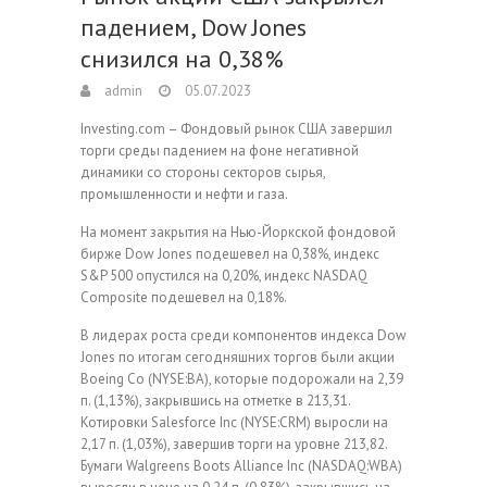
падением, Dow Jones
снизился на 0,38%
admin
05.07.2023
Investing.com – Фондовый рынок США завершил
торги среды падением на фоне негативной
динамики со стороны секторов сырья,
промышленности и нефти и газа.
На момент закрытия на Нью-Йоркской фондовой
бирже Dow Jones подешевел на 0,38%, индекс
S&P 500 опустился на 0,20%, индекс NASDAQ
Composite подешевел на 0,18%.
В лидерах роста среди компонентов индекса Dow
Jones по итогам сегодняшних торгов были акции
Boeing Co (NYSE:BA), которые подорожали на 2,39
п. (1,13%), закрывшись на отметке в 213,31.
Котировки Salesforce Inc (NYSE:CRM) выросли на
2,17 п. (1,03%), завершив торги на уровне 213,82.
Бумаги Walgreens Boots Alliance Inc (NASDAQ:WBA)