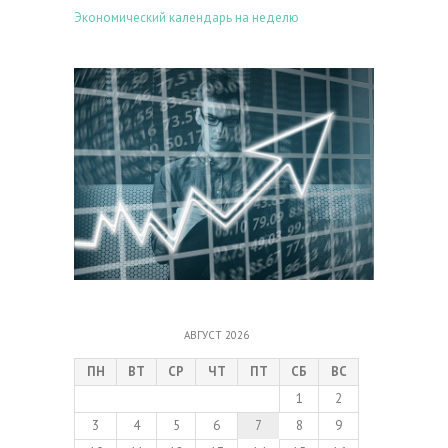
Экономический календарь на неделю
АВГУСТ 2026
ПН
ВТ
СР
ЧТ
ПТ
СБ
ВС
1
2
3
4
5
6
7
8
9