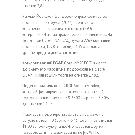
отметки 2,84.
На Нью-Йоркской фондовой бирже количество
подешевевших бумаг (2074) превысило
количество закрывшихся в плюсе (890), а
котировки 84 акций практически не изменились. На
фондовой бирже NASDAQ бумаги 2262 компаний
подешевели, 1278 выросли, a 135 остались на
уровне предыдущего закрытия.
Котировки акций PG&E Corp (NYSE:PCG) выросли
до 3-летнего максимума, подорожав на 3,13%,
0,54 п., и завершили торги на отметке 17,82.
Индекс волатильности CBOE Volatility Index,
который формируется на основе показателей
торговли опционами на S&P 500, вырос на 3,50%
до отметки 14.18.
Фьючерс на фьючерс на золото с поставкой в
августе потерял 0,33%, или 6,45, достигнув отметки
$1,00 за тройскую унцию. Что касается других
товаров, цены на фьючерсы на нефть WTI с