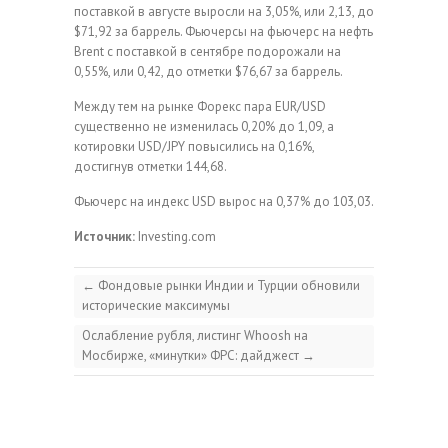
поставкой в августе выросли на 3,05%, или 2,13, до
$71,92 за баррель. Фьючерсы на фьючерс на нефть
Brent с поставкой в сентябре подорожали на
0,55%, или 0,42, до отметки $76,67 за баррель.
Между тем на рынке Форекс пара EUR/USD
существенно не изменилась 0,20% до 1,09, а
котировки USD/JPY повысились на 0,16%,
достигнув отметки 144,68.
Фьючерс на индекс USD вырос на 0,37% до 103,03.
Источник:
Investing.com
←
Фондовые рынки Индии и Турции обновили
исторические максимумы
Ослабление рубля, листинг Whoosh на
Мосбирже, «минутки» ФРС: дайджест
→