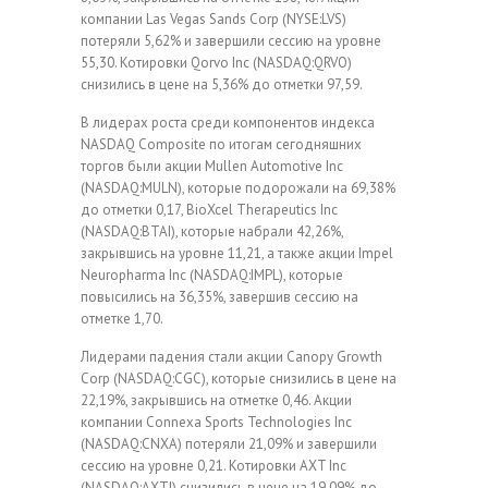
компании Las Vegas Sands Corp (NYSE:LVS)
потеряли 5,62% и завершили сессию на уровне
55,30. Котировки Qorvo Inc (NASDAQ:QRVO)
снизились в цене на 5,36% до отметки 97,59.
В лидерах роста среди компонентов индекса
NASDAQ Composite по итогам сегодняшних
торгов были акции Mullen Automotive Inc
(NASDAQ:MULN), которые подорожали на 69,38%
до отметки 0,17, BioXcel Therapeutics Inc
(NASDAQ:BTAI), которые набрали 42,26%,
закрывшись на уровне 11,21, а также акции Impel
Neuropharma Inc (NASDAQ:IMPL), которые
повысились на 36,35%, завершив сессию на
отметке 1,70.
Лидерами падения стали акции Canopy Growth
Corp (NASDAQ:CGC), которые снизились в цене на
22,19%, закрывшись на отметке 0,46. Акции
компании Connexa Sports Technologies Inc
(NASDAQ:CNXA) потеряли 21,09% и завершили
сессию на уровне 0,21. Котировки AXT Inc
(NASDAQ:AXTI) снизились в цене на 19,09% до