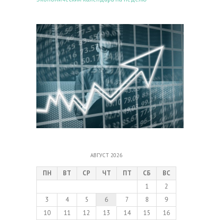
АВГУСТ 2026
ПН
ВТ
СР
ЧТ
ПТ
СБ
ВС
1
2
3
4
5
6
7
8
9
10
11
12
13
14
15
16