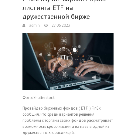
листинга ETF на
дружественной бирже
admin
27.06.2023
Фото: Shutterstock
Провайдер биржевых фондов (
ETF
) FinEx
сообщил, что среди вариантов решения
проблемы с торгами своих фондов рассматривает
возможность кросс-листинга их паев в одной из
дружественных юрисдикций.