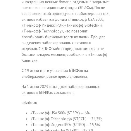
иностранных ценных бумаг в отдельные закрытые
паевые инвестиционные фонды (ЗПИФы). После
завершения этой процедуры от заблокированных
активов избавятся фонды «Тинькофф USA 500»,
«Тинькофф Индекс IPO», «Тинькофф Biotech» и
«Тинькофф Technology», что позволит
возобновить биржевые торги их паями. Процесс
выделения заблокированных активов в
отдельный ЗПИФ займет предположительно не
больше четырех месяцев, сообщили в «Тинькофф
Капитал».
С 19 июня торги указанных БПИФов на
внебиржевом рынке приостановлены.
На 1 июня 2023 года доля заблокированных
активов в БПИФах составляет:
adv.rbc.ru
«Тинькофф USA 500» ($TSPX) — 6%;
«Тинькофф Technology» ($TECH) — 24,2%;
«Тинькофф Индекс IPO» ($TIPO) — 15,5%;
«Тинькофф Biotech» ($TBIO) — 15,2%.