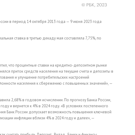
ссии в период 14 октября 2013 года — 9 июня 2023 года
альная ставка в третью декаду мая составляла 7,75%, по
етил, что процентные ставки на кредитно-депозитном рынке
нялся приток средств населения на текущие счета и депозиты в
тования и улучшение потребительских настроений
лонности населения к сбережению с повышенных значений», —
авила 2,68% в годовом исчислении. По прогнозу Банка России,
году и вернется к 4% в 2024 году. «В условиях постепенного
ния Банк России допускает возможность повышения ключевой
изации инфляции вблизи 4% в 2024 году и далее», —
 как считать прибыль
Депозит , Вклад , Банки и финансы