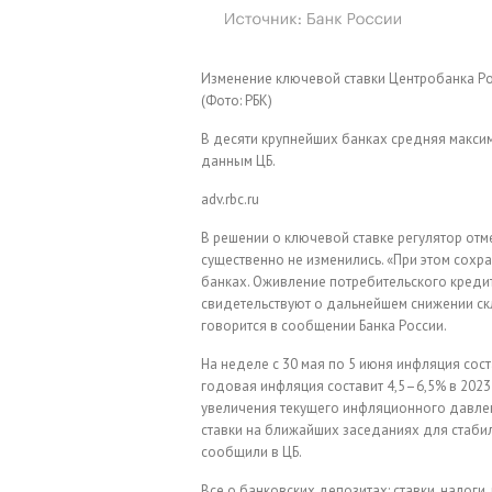
Изменение ключевой ставки Центробанка Ро
(Фото: РБК)
В десяти крупнейших банках средняя максим
данным ЦБ.
adv.rbc.ru
В решении о ключевой ставке регулятор отм
существенно не изменились. «При этом сохра
банках. Оживление потребительского креди
свидетельствуют о дальнейшем снижении ск
говорится в сообщении Банка России.
На неделе с 30 мая по 5 июня инфляция сост
годовая инфляция составит 4,5–6,5% в 2023 
увеличения текущего инфляционного давле
ставки на ближайших заседаниях для стабил
сообщили в ЦБ.
Все о банковских депозитах: ставки, налоги,