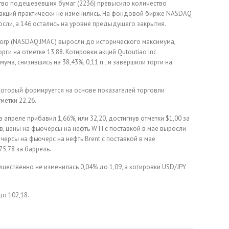
во подешевевших бумаг (2236) превысило количество
3 акций практически не изменились. На фондовой бирже NASDAQ
сли, a 146 остались на уровне предыдущего закрытия.
 Corp (NASDAQ:JMAC) выросли до исторического максимума,
рги на отметке 13,88. Котировки акций Qutoutiao Inc
ма, снизившись на 38,43%, 0,11 п., и завершили торги на
, который формируется на основе показателей торговли
метки 22.26.
 апреле прибавил 1,66%, или 32,20, достигнув отметки $1,00 за
в, цены на фьючерсы на нефть WTI с поставкой в мае выросли
ьючерсы на фьючерс на нефть Brent с поставкой в мае
75,78 за баррель.
щественно не изменилась 0,04% до 1,09, а котировки USD/JPY
до 102,18.