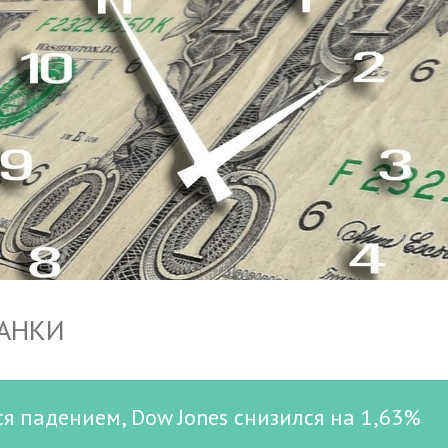
БАНКИ
я падением, Dow Jones снизился на 1,63%