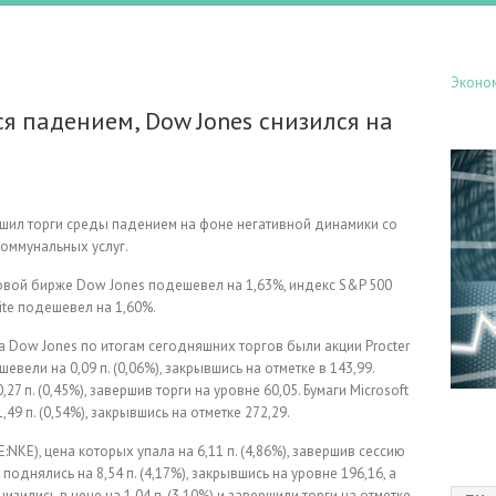
Эконо
я падением, Dow Jones снизился на
шил торги среды падением на фоне негативной динамики со
коммунальных услуг.
вой бирже Dow Jones подешевел на 1,63%, индекс S&P 500
te подешевел на 1,60%.
 Dow Jones по итогам сегодняшних торгов были акции Procter
ели на 0,09 п. (0,06%), закрывшись на отметке в 143,99.
27 п. (0,45%), завершив торги на уровне 60,05. Бумаги Microsoft
9 п. (0,54%), закрывшись на отметке 272,29.
:NKE), цена которых упала на 6,11 п. (4,86%), завершив сессию
 поднялись на 8,54 п. (4,17%), закрывшись на уровне 196,16, а
изились в цене на 1,04 п. (3,10%) и завершили торги на отметке