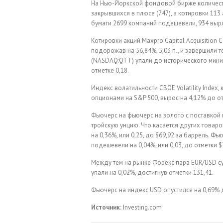
На Нью-Йоркской фондовой бирже количест
закрывшихся в плюсе (747), а котировки 11
бумаги 2699 компаний подешевели, 934 выро
Котировки акций Maxpro Capital Acquisition
подорожав на 56,84%, 5,03 п., и завершили то
(NASDAQ:QTT) упали до исторического миниму
отметке 0,18.
Индекс волатильности CBOE Volatility Index
опционами на S&P 500, вырос на 4,12% до от
Фьючерс на фьючерс на золото с поставкой в
тройскую унцию. Что касается других товаро
на 0,36%, или 0,25, до $69,92 за баррель. Ф
подешевели на 0,04%, или 0,03, до отметки $
Между тем на рынке Форекс пара EUR/USD су
упали на 0,02%, достигнув отметки 131,41.
Фьючерс на индекс USD опустился на 0,69% 
Источник:
Investing.com