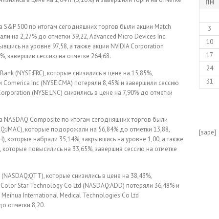
ПН
а S&P 500 по итогам сегодняшних торгов были акции Match
3
и на 2,27% до отметки 39,22, Advanced Micro Devices Inc
10
вшись на уровне 97,58, а также акции NVIDIA Corporation
17
, завершив сессию на отметке 264,68.
24
Bank (NYSE:FRC), которые снизились в цене на 15,85%,
31
и Comerica Inc (NYSE:CMA) потеряли 8,45% и завершили сессию
Corporation (NYSE:LNC) снизились в цене на 7,90% до отметки
а NASDAQ Composite по итогам сегодняшних торгов были
DAQ:JMAC), которые подорожали на 56,84% до отметки 13,88,
[sape]
EH), которые набрали 35,14%, закрывшись на уровне 1,00, а также
, которые повысились на 33,65%, завершив сессию на отметке
 (NASDAQ:QTT), которые снизились в цене на 38,43%,
 Color Star Technology Co Ltd (NASDAQ:ADD) потеряли 36,48% и
Meihua International Medical Technologies Co Ltd
о отметки 8,20.