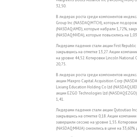
32,50.
В лидерах роста среди компонентов индекс
Group Inc (NASDAQ:MTCH), которые подорожал
(NASDAQ:AMD), которые набрали 1,72%, закры
(NASDAQ:NVDA), которые повысились на 1,03%
Лидерами падения стали акции First Republic 
закрывшись на отметке 13,27. Акции компани
на уровне 44,52. Котировки Lincoln National 
20,75.
В лидерах роста среди компонентов индекс
акции Maxpro Capital Acquisition Corp (NAS
Lixiang Education Holding Co Ltd (NASDAQ:LX
акции EZGO Technologies Ltd (NASDAQ:EZGO)
1,41.
Лидерами падения стали акции Qutoutiao Inc
закрывшись на отметке 0,18. Акции компании
завершили сессию на уровне 1,55. Котировки 
(NASDAQ:MHUA) снизились в цене на 33,60% д