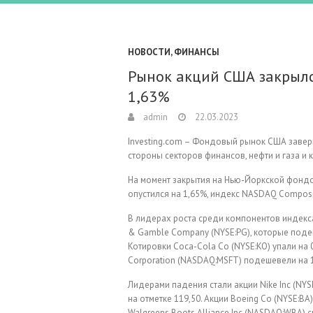
НОВОСТИ
,
ФИНАНСЫ
Рынок акций США закрылс
1,63%
admin
22.03.2023
Investing.com – Фондовый рынок США завер
стороны секторов финансов, нефти и газа и 
На момент закрытия на Нью-Йоркской фондо
опустился на 1,65%, индекс NASDAQ Composi
В лидерах роста среди компонентов индекса
& Gamble Company (NYSE:PG), которые подешев
Котировки Coca-Cola Co (NYSE:KO) упали на 0,
Corporation (NASDAQ:MSFT) подешевели на 1,4
Лидерами падения стали акции Nike Inc (NYSE
на отметке 119,50. Акции Boeing Co (NYSE:BA)
Walgreens Boots Alliance Inc (NASDAQ:WBA) сн