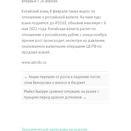
впервые с 26 апреля.
Китайский юань 8 февраля также вырос по
отношению к российской валюте. На пике курс
юаня поднялся до ₽10,63, обновив максимум с 6
мая 2022 года. Китайская валюта растет по
отношению к российскому рублю с конца ноября,
причем рост происходит, несмотря на давление,
оказываемое валютными операциям ЦБ РФ по
продаже юаней.
www.adv.rbc.ru
←
Акции перешли от роста к падению после
слов Белоусова о взносе в бюджет
Майкл Бьюрри сравнил ситуацию на рынке с
пузырем перед крахом доткомов
→
Экономический календарь на неделю