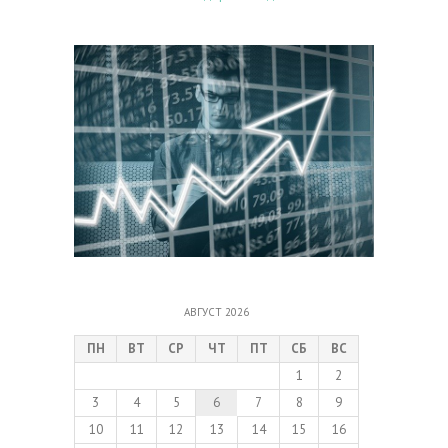
АВГУСТ 2026
ПН
ВТ
СР
ЧТ
ПТ
СБ
ВС
1
2
3
4
5
6
7
8
9
10
11
12
13
14
15
16