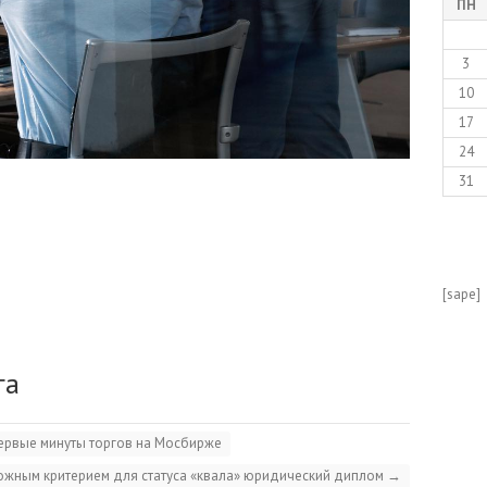
ПН
3
10
17
24
31
[sape]
га
ервые минуты торгов на Мосбирже
ожным критерием для статуса «квала» юридический диплом
→