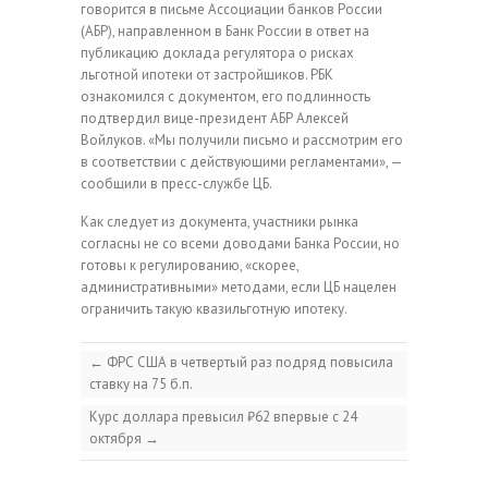
говорится в письме Ассоциации банков России
(АБР), направленном в Банк России в ответ на
публикацию доклада регулятора о рисках
льготной ипотеки от застройщиков. РБК
ознакомился с документом, его подлинность
подтвердил вице-президент АБР Алексей
Войлуков. «Мы получили письмо и рассмотрим его
в соответствии с действующими регламентами», —
сообщили в пресс-службе ЦБ.
Как следует из документа, участники рынка
согласны не со всеми доводами Банка России, но
готовы к регулированию, «скорее,
административными» методами, если ЦБ нацелен
ограничить такую квазильготную ипотеку.
←
ФРС США в четвертый раз подряд повысила
ставку на 75 б.п.
Курс доллара превысил ₽62 впервые с 24
октября
→