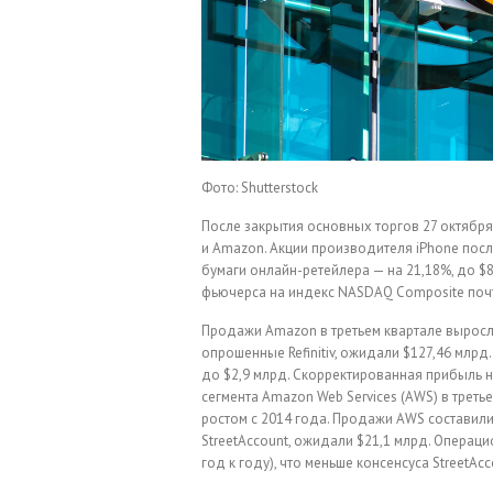
Фото: Shutterstock
После закрытия основных торгов 27 октября
и Amazon. Акции производителя iPhone посл
бумаги онлайн-ретейлера — на 21,18%, до $
фьючерса на индекс NASDAQ Composite почти
Продажи Amazon в третьем квартале выросли 
опрошенные Refinitiv, ожидали $127,46 млрд
до $2,9 млрд. Скорректированная прибыль на
сегмента Amazon Web Services (AWS) в трет
ростом с 2014 года. Продажи AWS составили 
StreetAccount, ожидали $21,1 млрд. Операц
год к году), что меньше консенсуса StreetAc