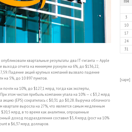
ПН
3
10
17
24
31
 опубликовали квартальные результаты два IT-гиганта — Apple
е выхода отчета на минимуме рухнули на 6%, до $136,22,
87,59. Падение акций крупных компаний вызвало падение
 на 5%, до 10 897 пунктов.
[sape]
почти на 10%, до $127,1 млрд, тогда как эксперты,
. При этом чистая прибыль компании упала на 10% — с $3,2 млрд
 акцию (EPS) сократилась с $0,31 до $0,28. Выручка облачного
ьем квартале выросла на 27%, что является самым медленным
$20,5 млрд, в то время как аналитики, опрошенные
ионный доход подразделения составил $5,4 млрд (рост на 10%
count в $6,37 млрд долларов.